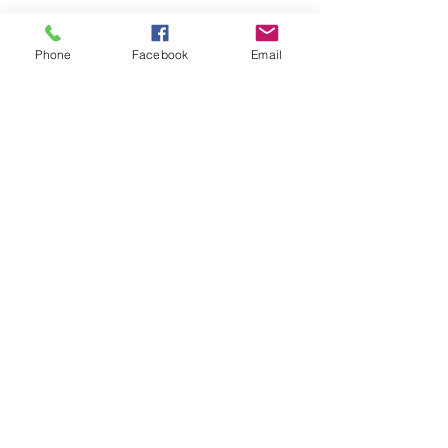
Phone
Facebook
Email
Lunes abierto -
viernes
09 a.m
- 2:00 pm
Llame al
228.762.0364
Healing our
communities for over
65 years!
Do Not Sell My Personal Information